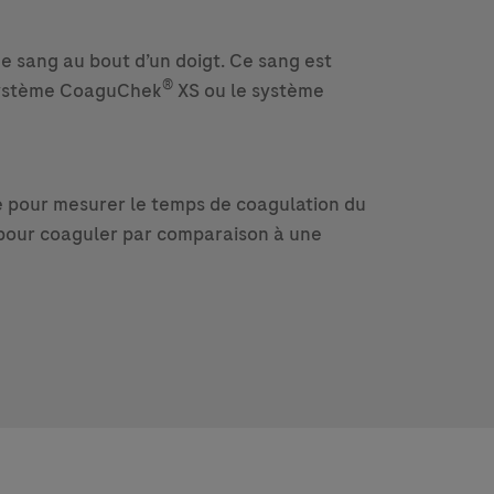
de sang au bout d’un doigt. Ce sang est
®
 système CoaguChek
XS ou le système
sée pour mesurer le temps de coagulation du
ng pour coaguler par comparaison à une