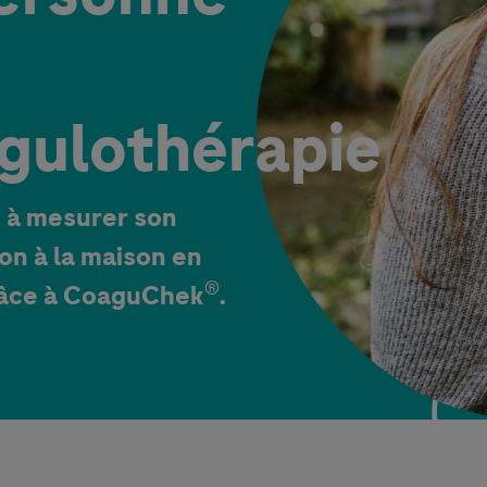
gulothérapie
 à mesurer son
on à la maison en
®
râce à CoaguChek
.