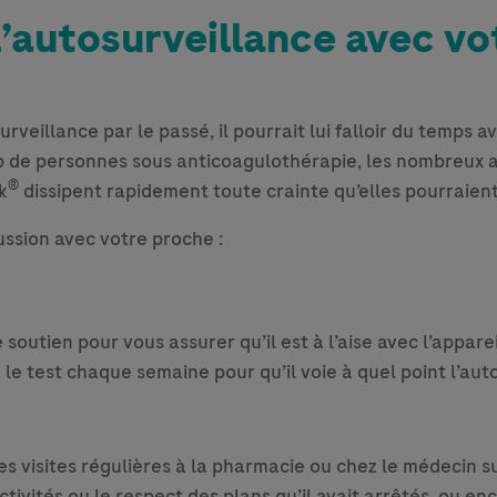
autosurveillance avec vo
rveillance par le passé, il pourrait lui falloir du temps a
 de personnes sous anticoagulothérapie, les nombreux av
®
k
dissipent rapidement toute crainte qu’elles pourraien
ussion avec votre proche :
soutien pour vous assurer qu’il est à l’aise avec l’appare
a le test chaque semaine pour qu’il voie à quel point l’au
es visites régulières à la pharmacie ou chez le médecin s
activités ou le respect des plans qu’il avait arrêtés, ou 