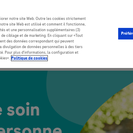
iorer notre site Web. Outre les cookies strictement
notre site Web est utilisé et comment il fonctionne,
lités et une personnalisation supplémentaires (3)
Préfér
s de ciblage et de marketing. En cliquant sur «Tout
tement des données correspondant qui peuvent
 la divulgation de données personnelles à des tiers
®
ance
Conserver son indépendance
CoaguChek
et l
é. Pour plus d'informations, la configuration et
kies».
Politique de cookies
proches aidants
 soin
ersonne