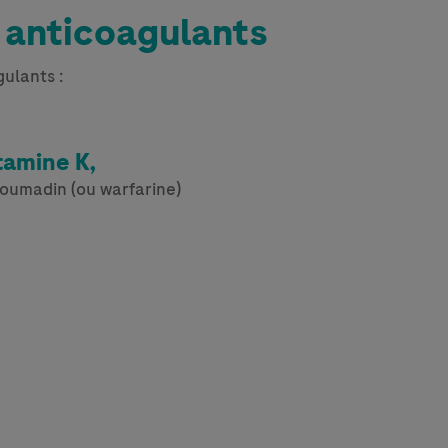
 anticoagulants
gulants :
tamine K,
oumadin (ou warfarine)